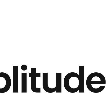
p
l
i
t
u
d
e