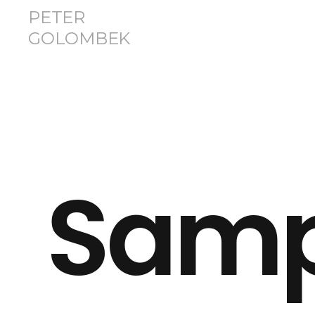
PETER
GOLOMBEK
S
a
m