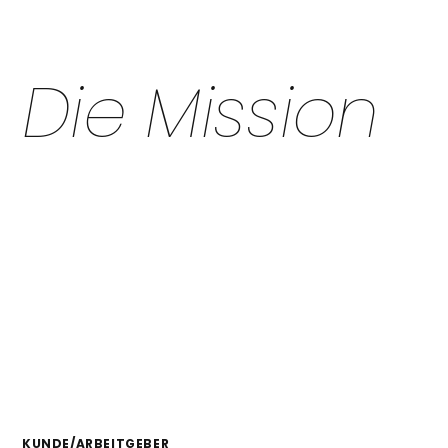
D
i
e
M
i
s
s
i
o
n
KUNDE/ARBEITGEBER