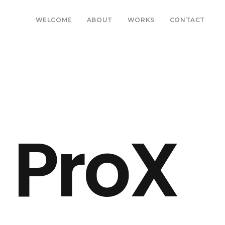
WELCOME
ABOUT
WORKS
CONTACT
P
r
o
X